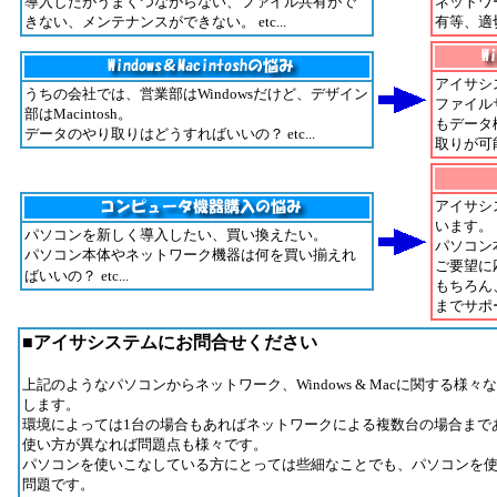
導入したがうまくつながらない、ファイル共有がで
ネットワ
きない、メンテナンスができない。 etc...
有等、適
アイサシス
うちの会社では、営業部はWindowsだけど、デザイン
ファイルサー
部はMacintosh。
もデータ
データのやり取りはどうすればいいの？ etc...
取りが可
アイサシ
います。
パソコンを新しく導入したい、買い換えたい。
パソコン
パソコン本体やネットワーク機器は何を買い揃えれ
ご要望に
ばいいの？
etc...
もちろん
までサポ
■アイサシステムにお問合せください
上記のようなパソコンからネットワーク、Windows & Macに関する様
します。
環境によっては1台の場合もあればネットワークによる複数台の場合まで
使い方が異なれば問題点も様々です。
パソコンを使いこなしている方にとっては些細なことでも、パソコンを
問題です。